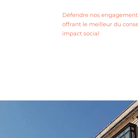
Défendre nos engagements 
offrant le meilleur du conse
impact social