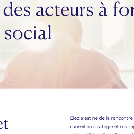
des acteurs à fo
 social
Elezia est né de la rencontre
et
conseil en stratégie et man