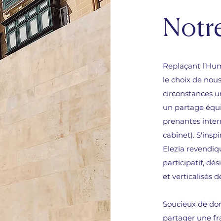
Notre
Replaçant l’Hum
le choix de nou
circonstances u
un partage équi
prenantes inter
cabinet). S'insp
Elezia revendiq
participatif, d
et verticalisés d
Soucieux de don
partager une fra